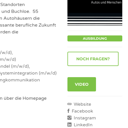
 Standorten
n und Buchloe. 55
n Autohäusern die
essante berufliche Zukunft
rden die
AUSBILDUNG
/w/d),
(m/w/d)
ndel (m/w/d),
Systemintegration (m/w/d)
ingkommunikation
VIDEO
n über die Homepage
Website
Facebook
Instagram
LinkedIn