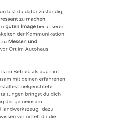
n bist du dafür zuständig,
eressant zu machen
.
rem
guten Image
bei unseren
chkeiten der Kommunikation
n zu
Messen und
vor Ort im Autohaus.
ns im Betrieb als auch im
nsam mit deinen erfahrenen
taltest zielgerichtete
taltungen bringst du dich
ung der gemeinsam
 „Handwerkszeug“ dazu
ssen vermittelt dir die