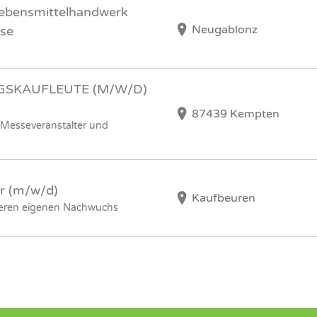
Lebensmittelhandwerk
Neugablonz
äse
GSKAUFLEUTE (M/W/D)
87439 Kempten
Messeveranstalter und
r (m/w/d)
Kaufbeuren
seren eigenen Nachwuchs